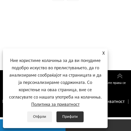
X
Ние користиме колачиња за да ви понудиме
подобро искуство во прелистувањето, да го
анализираме сообраќајот на страницата и да
ја персонализираме содржината. Со
Авторски права © 2026 Xiamen Lijingda Hardware Products Co., Ltd. Сите права се
користење на оваа страница, вие се
задржани
согласувате со нашата употреба на колачиња.
Links
|
Sitemap
|
RSS
|
XML
|
Политика за приватност
|
Политика за приватност
Отфрли
Прифати
whatsapp
E-mail