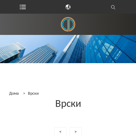
Дома
>
Врски
Врски
<
>