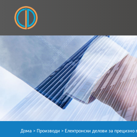
Дома
>
Производи
>
Електронски делови за прецизно 