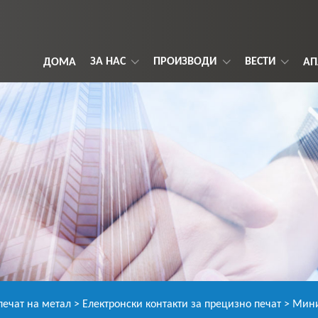
ЗА НАС
ПРОИЗВОДИ
ВЕСТИ
ДОМА
АП
печат на метал
>
Електронски контакти за прецизно печат
> Мини