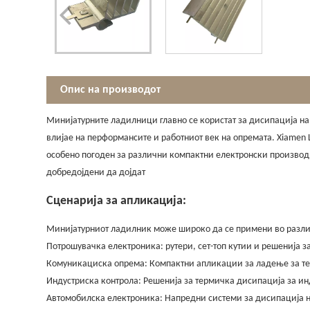
Опис на производот
Минијатурните ладилници главно се користат за дисипација на 
влијае на перформансите и работниот век на опремата. Xiamen 
особено погоден за различни компактни електронски производи
добредојдени да дојдат
Сценарија за апликација:
Минијатурниот ладилник може широко да се примени во разли
Потрошувачка електроника: рутери, сет-топ кутии и решенија
Комуникациска опрема: Компактни апликации за ладење за тел
Индустриска контрола: Решенија за термичка дисипација за ин
Автомобилска електроника: Напредни системи за дисипација н