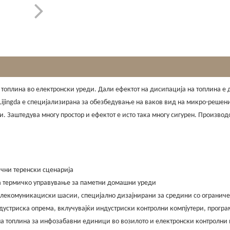
топлина во електронски уреди. Дали ефектот на дисипација на топлина е д
Lijingda е специјализирана за обезбедување на ваков вид на микро-решениј
. Заштедува многу простор и ефектот е исто така многу сигурен. Производ
чни теренски сценарија
 за термичко управување за паметни домашни уреди
екомуникациски шасии, специјално дизајнирани за средини со ограничен 
дустриска опрема, вклучувајќи индустриски контролни компјутери, програ
а топлина за инфозабавни единици во возилото и електронски контролни