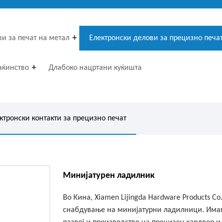
и за печат на метал
Електронски делови за прецизно печа
аќинство
Длабоко нацртани куќишта
ктронски контакти за прецизно печат
Минијатурен ладилник
Во Кина, Xiamen Lijingda Hardware Products Co
снабдување на минијатурни ладилници. Имам