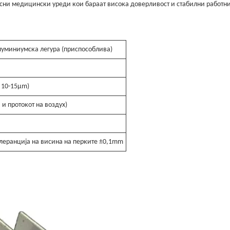
ни медицински уреди кои бараат висока доверливост и стабилни работн
луминиумска легура (приспособлива)
 10-15μm)
 и протокот на воздух)
леранција на висина на перките ±0,1mm