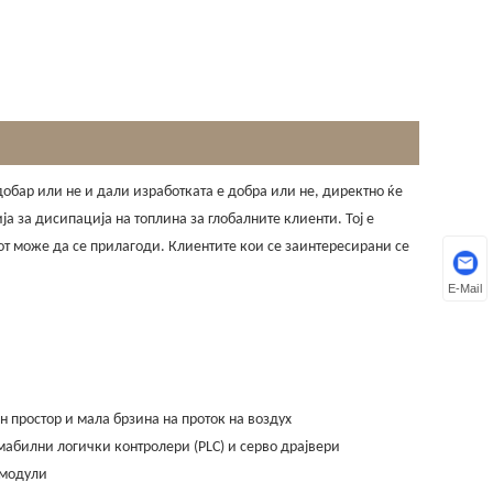
обар или не и дали изработката е добра или не, директно ќе
а за дисипација на топлина за глобалните клиенти. Тој е
от може да се прилагоди. Клиентите кои се заинтересирани се
E-Mail
простор и мала брзина на проток на воздух
мабилни логички контролери (PLC) и серво драјвери
 модули