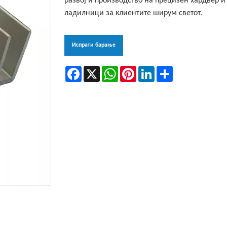
развој и производство на прецизен хардвер 
ладилници за клиентите ширум светот.
Испрати барање
Facebook
X
WhatsApp
Pinterest
LinkedIn
Share