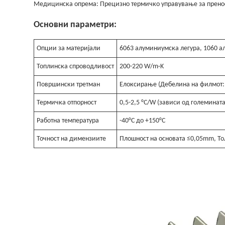
Медицинска опрема: Прецизно термичко управување за пренос
Основни параметри:
Опции за материјали
6063 алуминиумска легура, 1060 а
Топлинска спроводливост
200-220 W/m·K
Површински третман
Елоксирање (Дебелина на филмот:
Термичка отпорност
0,5-2,5 °C/W (зависи од големината
Работна температура
-40°C до +150°C
Точност на димензиите
Плошност на основата ≤0,05mm, То