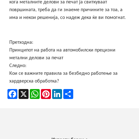
кога металните делови за печат ја свиткуваат
површината, треба да ги знаеме причините за тоа, а
има и некои решенија, со надеж дека ќе ви помогнат.
Претходна:
Принципот на работа на автомобилски прецизни
метални делови за печат
Следно:
Кои се важните правила за безбедно работење за
хардверска обработка?
Facebook
X
WhatsApp
Pinterest
LinkedIn
Share