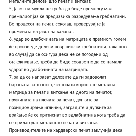
металните делови што печат и виткаат.
5, јазот на мувла не треба да биде премногу мал,
премалиот јаз ќе предизвика разредување гребнатини.
Во процесот на печат, секогаш проверувајте ја
промената на јазот на калапот.
6, удар во длабочината на матрицата е премногу голем
ќе произведе делови површински гребнатини, така што
во случај да се осигура дека не се погодени од
отскокнување, треба да биде соодветно да се намали
ударот во длабочината на матрицата.
7, за да се направат деловите да ги задоволат
барањата за точност, честопати користете метална
матрица за печат и виткање на дното на печатот,
пружината на плочата за печат, дупките за
позиционирање иглички, заградите и дупките за
враќање ќе се притиснат во вдлабнатина кога треба да
се прилагодат металното печат и виткање.
Производителите на хардверски печат заклучија дека