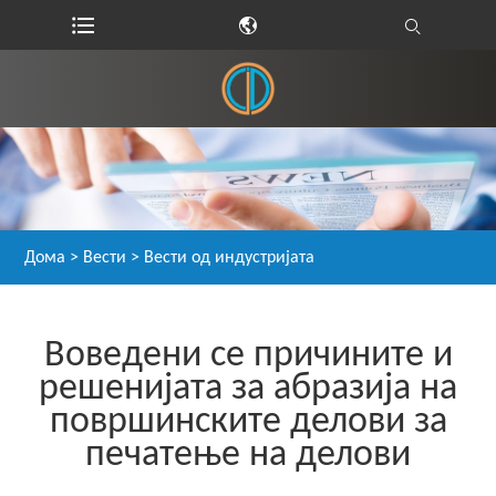
Дома
>
Вести
>
Вести од индустријата
Воведени се причините и
решенијата за абразија на
површинските делови за
печатење на делови