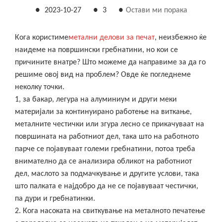
●
2023-10-27
●
3
●
Остави ми порака
Кога користиме
метални делови за печат
, неизбежно ќе
наидеме на површински гребнатини, но кои се
причините внатре? Што можеме да направиме за да го
решиме овој вид на проблем? Овде ќе погледнеме
неколку точки.
1, за бакар, легура на алуминиум и други меки
материјали за континуирано работење на виткање,
металните честички или згура лесно се прикачуваат на
површината на работниот дел, така што на работното
парче се појавуваат големи гребнатини, потоа треба
внимателно да се анализира обликот на работниот
дел, маслото за подмачкување и другите услови, така
што палката е најдобро да не се појавуваат честички,
па дури и гребнатинки.
2. Кога насоката на свиткување на металното печатење