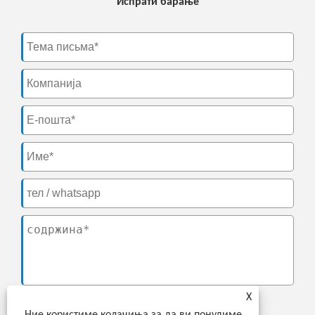
Испрати барање
X