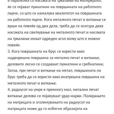
е паралелна со насоката на тркалање на материјалот,
ќе се појават пукнатини на површината на работното
парче, со што се намалува квалитетот на површината
на работното парче. Кога металното печат и виткање се
врши на повеќе од два дела, треба да се осигура дека
насоката на свиткување на металното печат и насоката
на тркалање имаат одреден агол колку што е можно
повеќе.
3. Кога површината на брус се користи како
надворешна површина за метално печат и виткање,
деловите лесно се создаваат пукнатини и гребнатини;
Затоа, при печат и виткање на метал, површината на
брус треба да се користи како внатрешна површина на
металното печат и виткање.
4, радиусот на умре е премногу мал, метални печат
виткање делови се појавуваат удар марки. Полирањето
на матрицата и зголемувањето на радиусот на
матрицата може да го избегне абразијата на